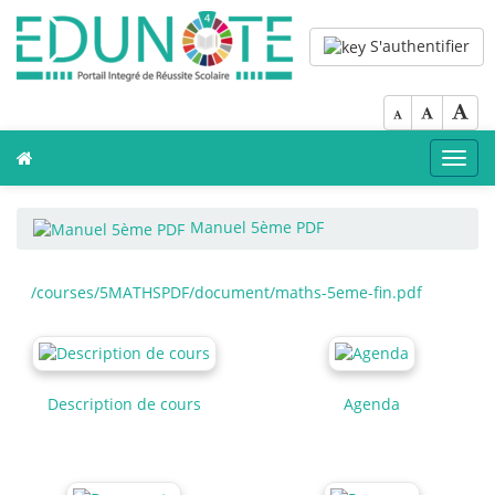
S'authentifier
Toggl
navig
Manuel 5ème PDF
/courses/5MATHSPDF/document/maths-5eme-fin.pdf
Description de cours
Agenda